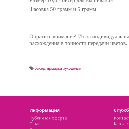
Размер 10,0 - бисер для вышивания
Фасовка 50 грамм и 5 грамм
Обратите внимание! Из-за индивидуальн
расхождения в точности передачи цветов.
бисер
,
ярмарка рукоделия
Информация
Служб
Публичная оферта
Контак
О нас
Карта с