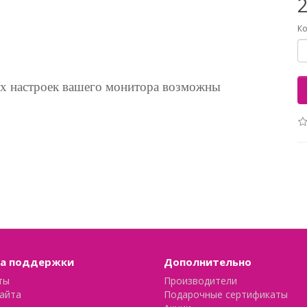
2
Ко
ых настроек вашего монитора возможны
а поддержки
Дополнительно
ты
Производители
айта
Подарочные сертификаты