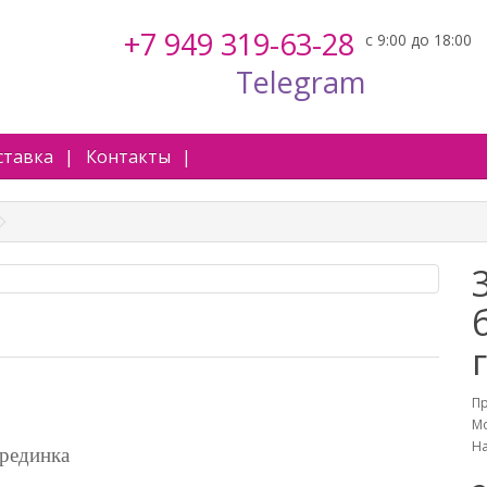
+7 949 319-63-28
Telegram
ставка
Контакты
П
Мо
На
ерединка