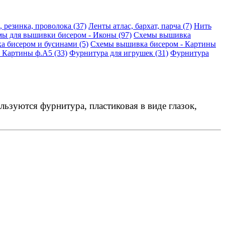
 резинка, проволока (37)
Ленты атлас, бархат, парча (7)
Нить
ы для вышивки бисером - Иконы (97)
Схемы вышивка
 бисером и бусинами (5)
Схемы вышивка бисером - Картины
 Картины ф.А5 (33)
Фурнитура для игрушек (31)
Фурнитура
ьзуются фурнитура, пластиковая в виде глазок,