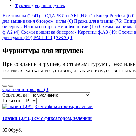
Фурнитура для игрушек
Все товары (1241)
ПОДАРКИ и АКЦИИ (1)
Бисер Preciosa (601
для вышивания бисером, иглы (6)
Пряжа для вязания (76)
Спицы
бисером - Иконы со стразами и бусинами (15)
Схемы вышивка би
ф.А2 (4)
Схемы вышивка бисером - Картины ф.А3 (49)
Схемы в
для сумок (69)
РАСПРОДАЖА (9)
Фурнитура для игрушек
При создании игрушек, в стиле амигуруми, текстильн
носиков, каркаса и суставов, а так же искусственных 
Сравнение товаров (0)
Сортировка:
Показать:
Глазки 1,0*1,3 см с фиксатором, зеленый
35.00руб.